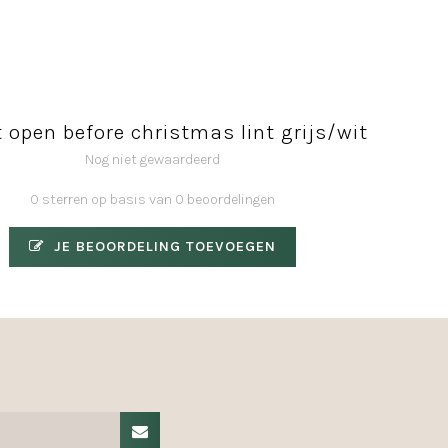
 open before christmas lint grijs/wit
Nog niet gewaardeerd
0 sterren op basis van 0 beoordelingen
JE BEOORDELING TOEVOEGEN