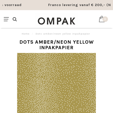
Franco levering vanaf € 200,- (NL - BE - DE)
0
Home
/
Dots amber/neon yellow inpakpapier
DOTS AMBER/NEON YELLOW
INPAKPAPIER