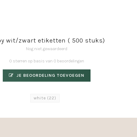
oy wit/zwart etiketten ( 500 stuks)
Nog niet gewaardeerd
0 sterren op basis van 0 beoordelingen
JE BEOORDELING TOEVOEGEN
white
(22)