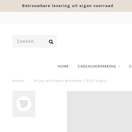
Betrouwbare levering uit eigen voorraad
HOME
CADEAUVERPAKKING
C
Home
/
Enjoy wit/zwart etiketten ( 500 stuks)