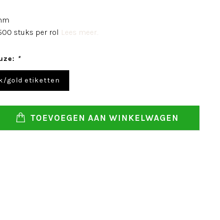
 mm
500 stuks per rol
Lees meer..
uze:
*
k/gold etiketten
TOEVOEGEN AAN WINKELWAGEN