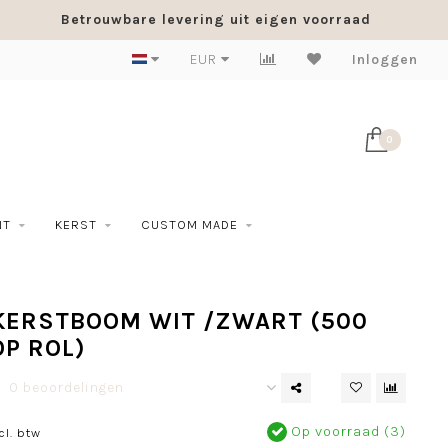
Betrouwbare levering uit eigen voorraad
EUR
Inloggen
0
NT
KERST
CUSTOM MADE
 KERSTBOOM WIT /ZWART (500
P ROL)
0 beoordelingen
Op voorraad (3)
cl. btw