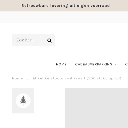
Betrouwbare levering uit eigen voorraad
HOME
CADEAUVERPAKKING
C
Home
/
Etiket kerstboom wit /zwart (500 stuks op rol)