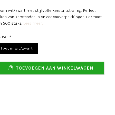
om wit/zwart met stijlvolle kerstuitstraling. Perfect
rken van kerstcadeaus en cadeauverpakkingen. Formaat
n 500 stuks.
Lees meer..
uze:
*
stboom wit/zwart
TOEVOEGEN AAN WINKELWAGEN