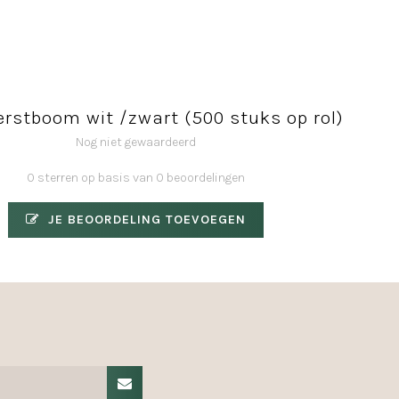
erstboom wit /zwart (500 stuks op rol)
Nog niet gewaardeerd
0 sterren op basis van 0 beoordelingen
JE BEOORDELING TOEVOEGEN