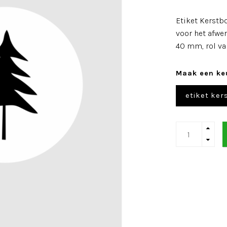
Etiket Kerstbo
voor het afwe
40 mm, rol va
Maak een ke
etiket ker