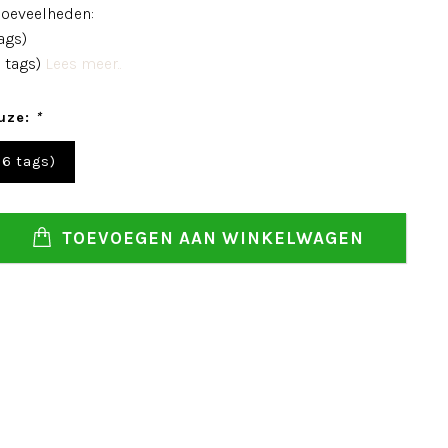
oeveelheden:
ags)
8 tags)
Lees meer..
uze:
*
96 tags)
TOEVOEGEN AAN WINKELWAGEN