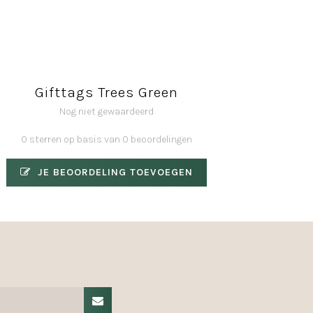
Gifttags Trees Green
Nog niet gewaardeerd
0 sterren op basis van 0 beoordelingen
JE BEOORDELING TOEVOEGEN