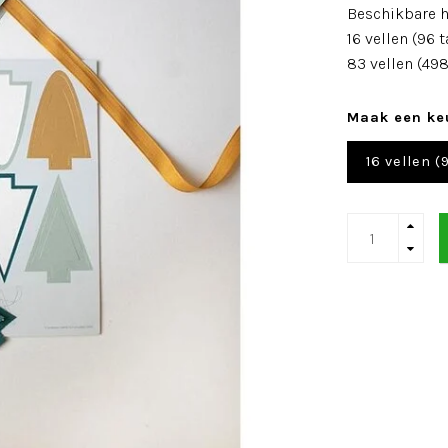
Beschikbare h
16 vellen (96 t
83 vellen (49
Maak een ke
16 vellen (