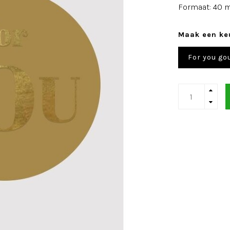
Formaat: 40
Maak een ke
For you go