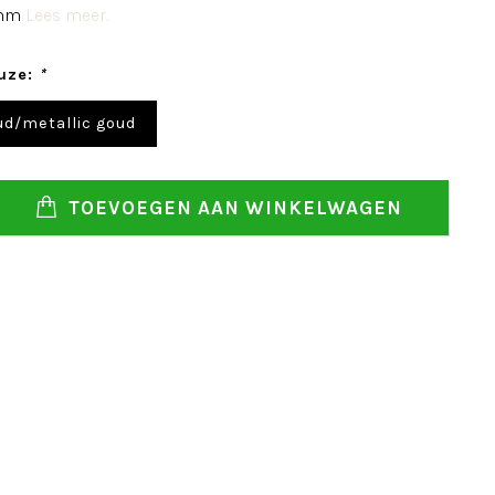
 mm
Lees meer..
uze:
*
ud/metallic goud
TOEVOEGEN AAN WINKELWAGEN