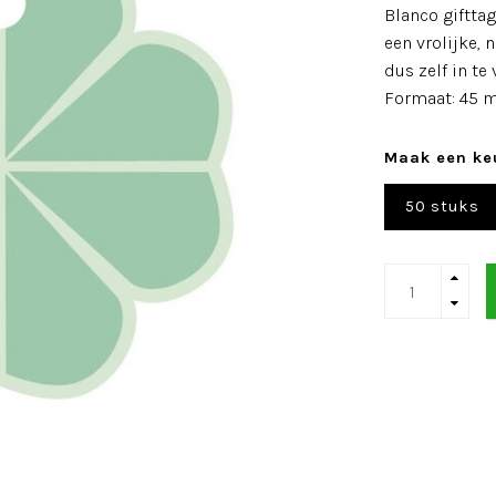
Blanco giftta
een vrolijke, 
dus zelf in te 
Formaat: 45
Maak een ke
50 stuks