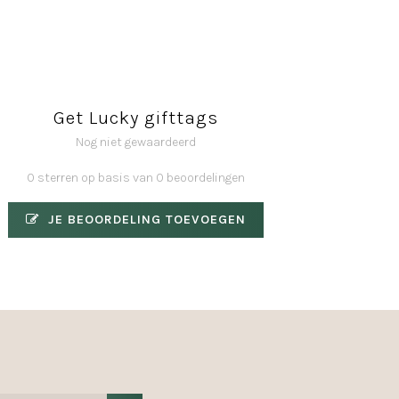
Get Lucky gifttags
Nog niet gewaardeerd
0 sterren op basis van 0 beoordelingen
JE BEOORDELING TOEVOEGEN