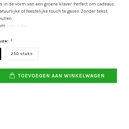
gs in de vorm van een groene klaver. Perfect om cadeaus
natuurlijke of feestelijke touch te geven. Zonder tekst,
vullen.
 mm
Lees meer..
uze:
*
250 stuks
TOEVOEGEN AAN WINKELWAGEN