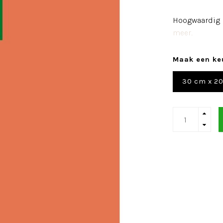
Hoogwaardig I
meer..
Maak een ke
30 cm x 2