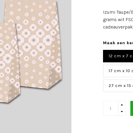
Izumi Taupe/B
grams wit FSC®
cadeauverpak
Maak een ke
12 cm x 7 c
17 cm x 10
27 cm x 15