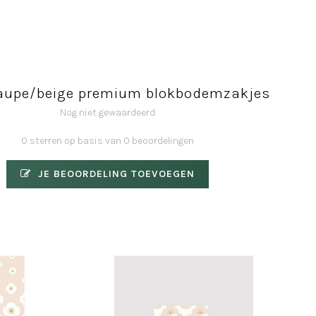
taupe/beige premium blokbodemzakjes
Nog niet gewaardeerd
0 sterren op basis van 0 beoordelingen
JE BEOORDELING TOEVOEGEN