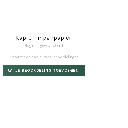
Kaprun inpakpapier
Nog niet gewaardeerd
0 sterren op basis van 0 beoordelingen
JE BEOORDELING TOEVOEGEN