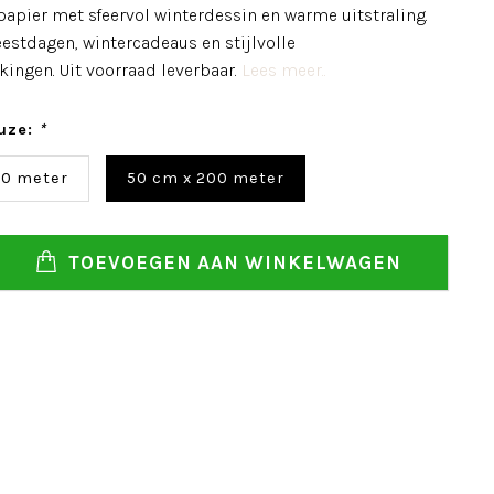
apier met sfeervol winterdessin en warme uitstraling.
eestdagen, wintercadeaus en stijlvolle
ingen. Uit voorraad leverbaar.
Lees meer..
uze:
*
00 meter
50 cm x 200 meter
TOEVOEGEN AAN WINKELWAGEN