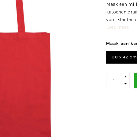
Maak een mili
katoenen draag
voor klanten 
Lees meer..
Maak een ke
38 x 42 cm