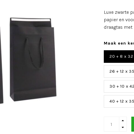
Luxe zwarte p
papier en voo
draagtas met e
Maak een ke
20 + 8 x 32
26 + 12 x 3
30 + 10 x 4
40 + 12 x 3