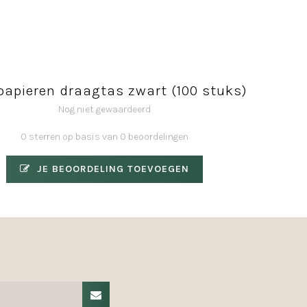
papieren draagtas zwart (100 stuks)
Nog niet gewaardeerd
0 sterren op basis van 0 beoordelingen
JE BEOORDELING TOEVOEGEN