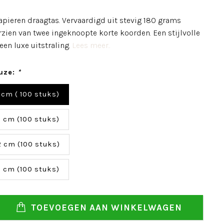
apieren draagtas. Vervaardigd uit stevig 180 grams
rzien van twee ingeknoopte korte koorden. Een stijlvolle
en luxe uitstraling.
Lees meer..
uze:
*
 cm ( 100 stuks)
5 cm (100 stuks)
2 cm (100 stuks)
5 cm (100 stuks)
TOEVOEGEN AAN WINKELWAGEN