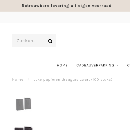
Betrouwbare levering uit eigen voorraad
HOME
CADEAUVERPAKKING
C
Home
/
Luxe papieren draagtas zwart (100 stuks)