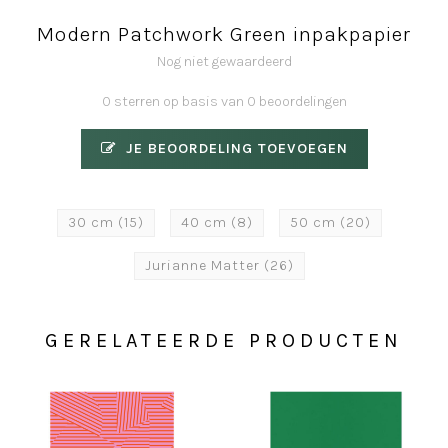
Modern Patchwork Green inpakpapier
Nog niet gewaardeerd
0 sterren op basis van 0 beoordelingen
JE BEOORDELING TOEVOEGEN
30 cm
(15)
40 cm
(8)
50 cm
(20)
Jurianne Matter
(26)
GERELATEERDE PRODUCTEN