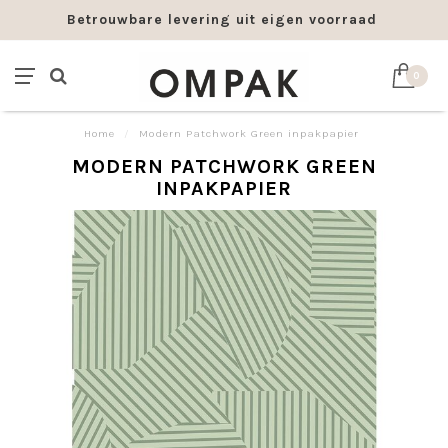
Betrouwbare levering uit eigen voorraad
0
Home
/
Modern Patchwork Green inpakpapier
MODERN PATCHWORK GREEN
INPAKPAPIER