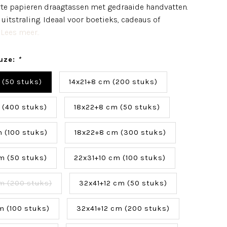
arte papieren draagtassen met gedraaide handvatten.
 uitstraling. Ideaal voor boetieks, cadeaus of
.
Lees meer..
uze:
*
 (50 stuks)
14x21+8 cm (200 stuks)
 (400 stuks)
18x22+8 cm (50 stuks)
 (100 stuks)
18x22+8 cm (300 stuks)
m (50 stuks)
22x31+10 cm (100 stuks)
m (200 stuks)
32x41+12 cm (50 stuks)
m (100 stuks)
32x41+12 cm (200 stuks)