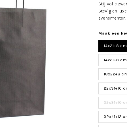
Stijlvolle zw
Stevig en luxe
evenementen
Maak een ke
14x21+8 cm
14x21+8 cm
18x22+8 cm
22x31+10 c
22x31+10 c
32x41+12 c