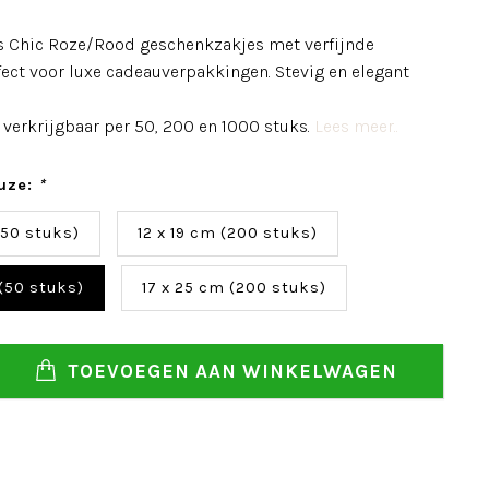
ris Chic Roze/Rood geschenkzakjes met verfijnde
fect voor luxe cadeauverpakkingen. Stevig en elegant
 verkrijgbaar per 50, 200 en 1000 stuks.
Lees meer..
uze:
*
(50 stuks)
12 x 19 cm (200 stuks)
 (50 stuks)
17 x 25 cm (200 stuks)
TOEVOEGEN AAN WINKELWAGEN