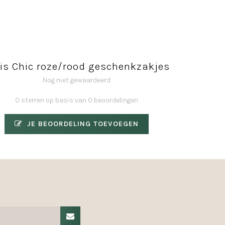
is Chic roze/rood geschenkzakjes
Nog niet gewaardeerd
0 sterren op basis van 0 beoordelingen
JE BEOORDELING TOEVOEGEN