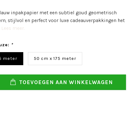
lauw inpakpapier met een subtiel goud geometrisch
rn, stijlvol en perfect voor luxe cadeauverpakkingen het
.
Lees meer..
uze:
*
5 meter
50 cm x 175 meter
TOEVOEGEN AAN WINKELWAGEN