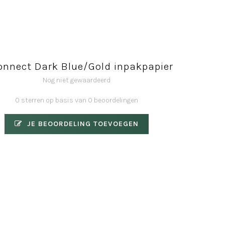
onnect Dark Blue/Gold inpakpapier
Nog niet gewaardeerd
0 sterren op basis van 0 beoordelingen
JE BEOORDELING TOEVOEGEN