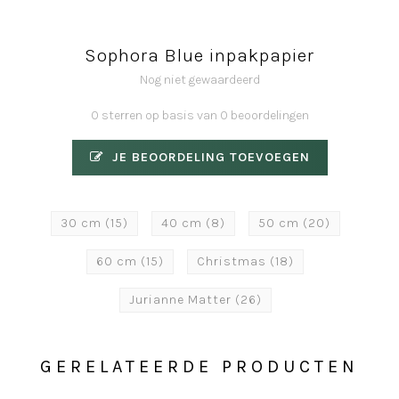
Sophora Blue inpakpapier
Nog niet gewaardeerd
0 sterren op basis van 0 beoordelingen
JE BEOORDELING TOEVOEGEN
30 cm
(15)
40 cm
(8)
50 cm
(20)
60 cm
(15)
Christmas
(18)
Jurianne Matter
(26)
GERELATEERDE PRODUCTEN