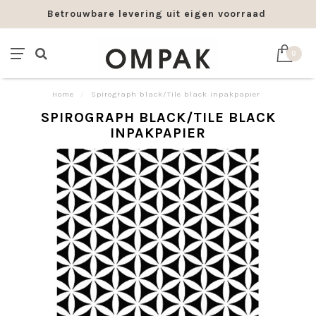
Betrouwbare levering uit eigen voorraad
0
Home
/
Spirograph black/Tile black inpakpapier
SPIROGRAPH BLACK/TILE BLACK
INPAKPAPIER