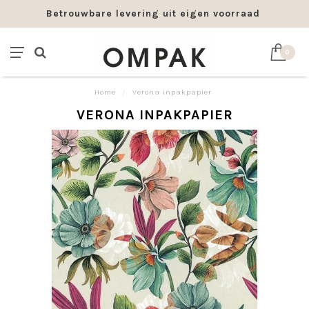
Betrouwbare levering uit eigen voorraad
0
Home
/
Verona inpakpapier
VERONA INPAKPAPIER