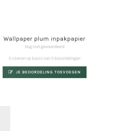
Wallpaper plum inpakpapier
Nog niet gewaardeerd
0 sterren op basis van 0 beoordelingen
JE BEOORDELING TOEVOEGEN