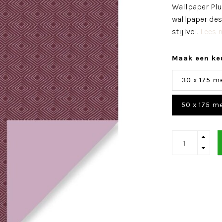
Wallpaper Plu
wallpaper des
stijlvol.
Lees m
Maak een ke
30 x 175 m
50 x 175 m