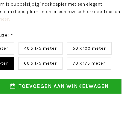
m is dubbelzijdig inpakpapier met een elegant
sin in diepe plumtinten en een roze achterzijde. Luxe en
eer..
uze:
*
eter
40 x 175 meter
50 x 100 meter
eter
60 x 175 meter
70 x 175 meter
TOEVOEGEN AAN WINKELWAGEN