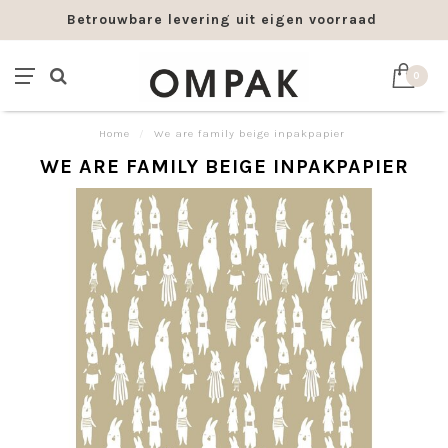
Betrouwbare levering uit eigen voorraad
0
Home
/
We are family beige inpakpapier
WE ARE FAMILY BEIGE INPAKPAPIER