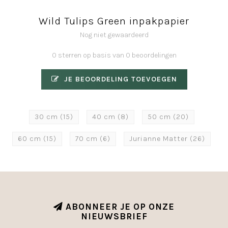
Wild Tulips Green inpakpapier
Nog niet gewaardeerd
0 sterren op basis van 0 beoordelingen
JE BEOORDELING TOEVOEGEN
30 cm
(15)
40 cm
(8)
50 cm
(20)
60 cm
(15)
70 cm
(6)
Jurianne Matter
(26)
ABONNEER JE OP ONZE
NIEUWSBRIEF