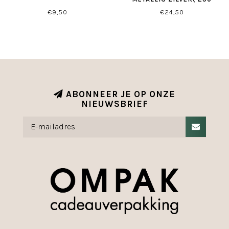
STUKS)
€9,50
€24,50
ABONNEER JE OP ONZE
NIEUWSBRIEF