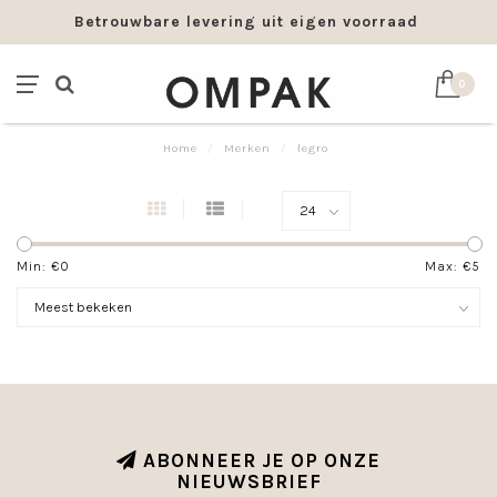
Betrouwbare levering uit eigen voorraad
0
Home
/
Merken
/
legro
Min: €
0
Max: €
5
ABONNEER JE OP ONZE
NIEUWSBRIEF