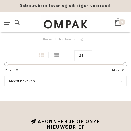
Betrouwbare levering uit eigen voorraad
0
Home
/
Merken
/
legro
Min: €
0
Max: €
5
ABONNEER JE OP ONZE
NIEUWSBRIEF