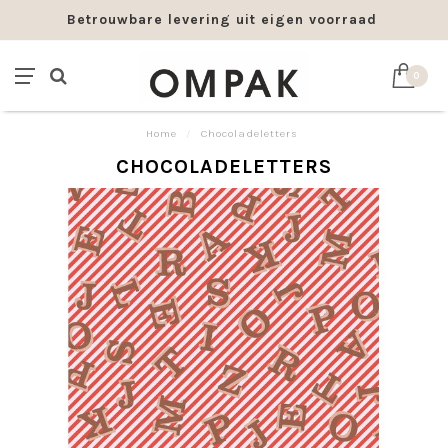
Betrouwbare levering uit eigen voorraad
0
Home
/
Chocoladeletters
CHOCOLADELETTERS