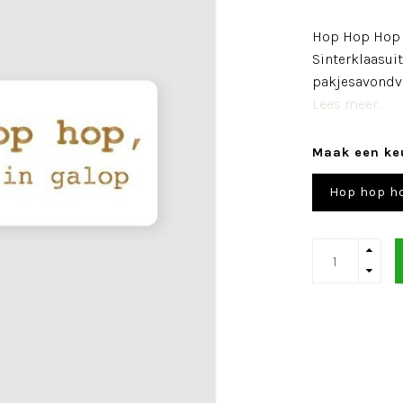
Hop Hop Hop w
Sinterklaasuit
pakjesavondve
Lees meer..
Maak een ke
Hop hop ho