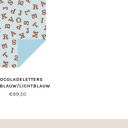
OCOLADELETTERS
TBLAUW/LICHTBLAUW
INPAKPAPIER
€99,50