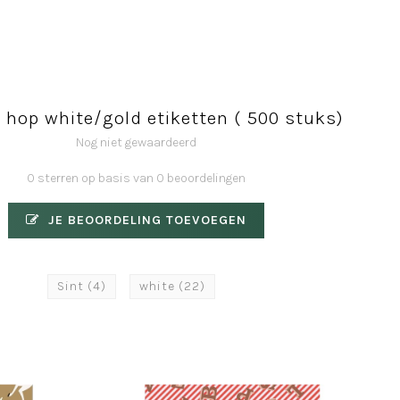
 hop white/gold etiketten ( 500 stuks)
Nog niet gewaardeerd
0 sterren op basis van 0 beoordelingen
JE BEOORDELING TOEVOEGEN
Sint
(4)
white
(22)