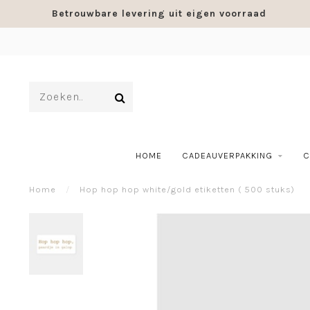
Betrouwbare levering uit eigen voorraad
HOME
CADEAUVERPAKKING
C
Home
/
Hop hop hop white/gold etiketten ( 500 stuks)