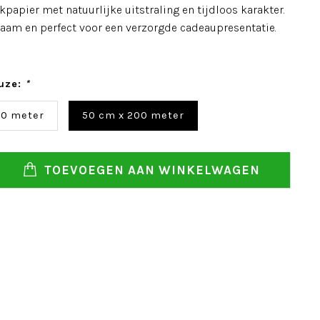
kpapier met natuurlijke uitstraling en tijdloos karakter.
rzaam en perfect voor een verzorgde cadeaupresentatie.
uze:
*
00 meter
50 cm x 200 meter
TOEVOEGEN AAN WINKELWAGEN