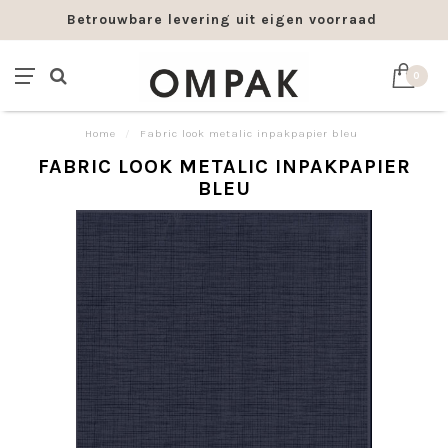
Betrouwbare levering uit eigen voorraad
0
Home
/
Fabric look metalic inpakpapier bleu
FABRIC LOOK METALIC INPAKPAPIER
BLEU