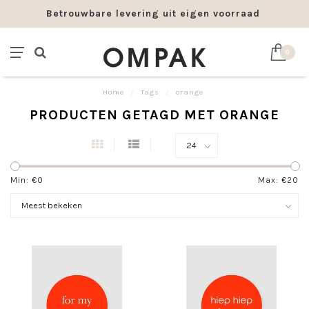
Betrouwbare levering uit eigen voorraad
0
Home
/
Tags
/
orange
PRODUCTEN GETAGD MET ORANGE
Min: €
0
Max: €
20