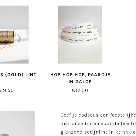
S (GOLD) LINT
HOP HOP HOP, PAARDJE
IN GALOP
LINTWIT/ZWART LINT
€9,50
€17,50
Geef je cadeaus een feestelijk
met onze linten voor de feest
glanzend satijnlint in kerstkle