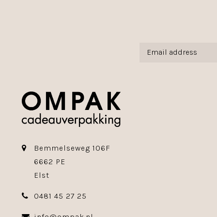
Bemmelseweg 106F
6662 PE
Elst
0481 45 27 25
info@ompak.nl